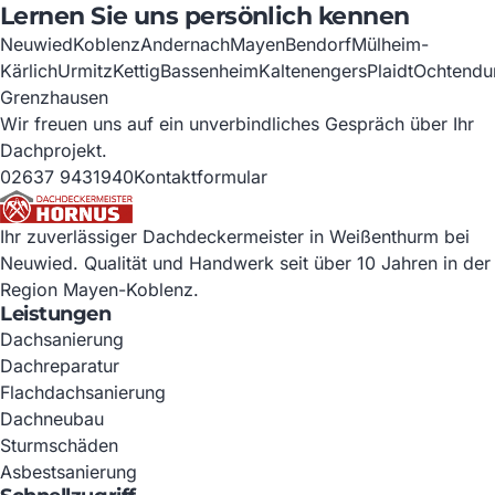
Lernen Sie uns persönlich kennen
Neuwied
Koblenz
Andernach
Mayen
Bendorf
Mülheim-
Kärlich
Urmitz
Kettig
Bassenheim
Kaltenengers
Plaidt
Ochtendu
Grenzhausen
Wir freuen uns auf ein unverbindliches Gespräch über Ihr
Dachprojekt.
02637 9431940
Kontaktformular
Ihr zuverlässiger Dachdeckermeister in Weißenthurm bei
Neuwied. Qualität und Handwerk seit über 10 Jahren in der
Region Mayen-Koblenz.
Leistungen
Dachsanierung
Dachreparatur
Flachdachsanierung
Dachneubau
Sturmschäden
Asbestsanierung