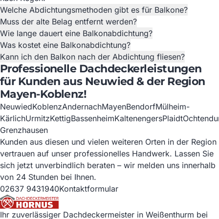
Welche Abdichtungsmethoden gibt es für Balkone?
Muss der alte Belag entfernt werden?
Wie lange dauert eine Balkonabdichtung?
Was kostet eine Balkonabdichtung?
Kann ich den Balkon nach der Abdichtung fliesen?
Professionelle Dachdeckerleistungen
für Kunden aus Neuwied & der Region
Mayen-Koblenz!
Neuwied
Koblenz
Andernach
Mayen
Bendorf
Mülheim-
Kärlich
Urmitz
Kettig
Bassenheim
Kaltenengers
Plaidt
Ochtendu
Grenzhausen
Kunden aus diesen und vielen weiteren Orten in der Region
vertrauen auf unser professionelles Handwerk. Lassen Sie
sich jetzt unverbindlich beraten – wir melden uns innerhalb
von 24 Stunden bei Ihnen.
02637 9431940
Kontaktformular
Ihr zuverlässiger Dachdeckermeister in Weißenthurm bei