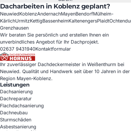
Dacharbeiten in Koblenz geplant?
Neuwied
Koblenz
Andernach
Mayen
Bendorf
Mülheim-
Kärlich
Urmitz
Kettig
Bassenheim
Kaltenengers
Plaidt
Ochtendu
Grenzhausen
Wir beraten Sie persönlich und erstellen Ihnen ein
unverbindliches Angebot für Ihr Dachprojekt.
02637 9431940
Kontaktformular
Ihr zuverlässiger Dachdeckermeister in Weißenthurm bei
Neuwied. Qualität und Handwerk seit über 10 Jahren in der
Region Mayen-Koblenz.
Leistungen
Dachsanierung
Dachreparatur
Flachdachsanierung
Dachneubau
Sturmschäden
Asbestsanierung