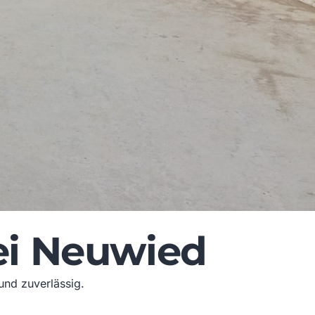
ei Neuwied
und zuverlässig.