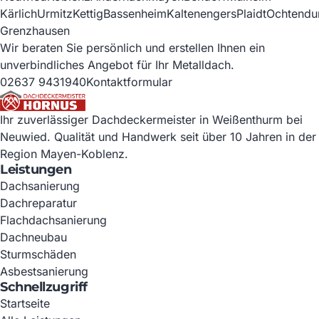
Kärlich
Urmitz
Kettig
Bassenheim
Kaltenengers
Plaidt
Ochtendu
Grenzhausen
Wir beraten Sie persönlich und erstellen Ihnen ein
unverbindliches Angebot für Ihr Metalldach.
02637 9431940
Kontaktformular
Ihr zuverlässiger Dachdeckermeister in Weißenthurm bei
Neuwied. Qualität und Handwerk seit über 10 Jahren in der
Region Mayen-Koblenz.
Leistungen
Dachsanierung
Dachreparatur
Flachdachsanierung
Dachneubau
Sturmschäden
Asbestsanierung
Schnellzugriff
Startseite