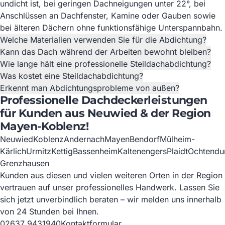
undicht ist, bei geringen Dachneigungen unter 22°, bei
Anschlüssen an Dachfenster, Kamine oder Gauben sowie
bei älteren Dächern ohne funktionsfähige Unterspannbahn.
Welche Materialien verwenden Sie für die Abdichtung?
Kann das Dach während der Arbeiten bewohnt bleiben?
Wie lange hält eine professionelle Steildachabdichtung?
Was kostet eine Steildachabdichtung?
Erkennt man Abdichtungsprobleme von außen?
Professionelle Dachdeckerleistungen
für Kunden aus Neuwied & der Region
Mayen-Koblenz!
Neuwied
Koblenz
Andernach
Mayen
Bendorf
Mülheim-
Kärlich
Urmitz
Kettig
Bassenheim
Kaltenengers
Plaidt
Ochtendu
Grenzhausen
Kunden aus diesen und vielen weiteren Orten in der Region
vertrauen auf unser professionelles Handwerk. Lassen Sie
sich jetzt unverbindlich beraten – wir melden uns innerhalb
von 24 Stunden bei Ihnen.
02637 9431940
Kontaktformular